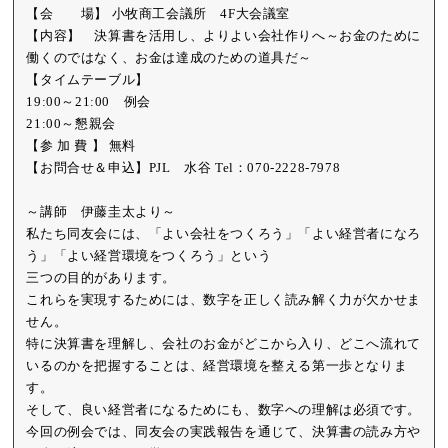
【会 場】 小牧商工会議所 4F大会議室
【内容】 決算書を活用し、よりよい会社作りへ～お金のために
働くのではなく、お金は達成のための道具だ～
【タイムテーブル】
19:00～21:00 例会
21:00～懇親会
【参 加 費 】 無料
【お問合せ＆申込】PJL 水谷 Tel：070-2228-7978
～講師 伊藤圭太より～
私たち同友会には、「よい会社をつくろう」「よい経営者になろ
う」「よい経営環境をつくろう」という
三つの目的があります。
これらを実現するためには、数字を正しく読み解く力が欠かせま
せん。
特に決算書を理解し、会社のお金がどこから入り、どこへ流れて
いるのかを把握することは、経営環境を整える第一歩となりま
す。
そして、良い経営者になるためにも、数字への理解は必須です。
今回の例会では、同友会の実践報告を通じて、決算書の読み方や